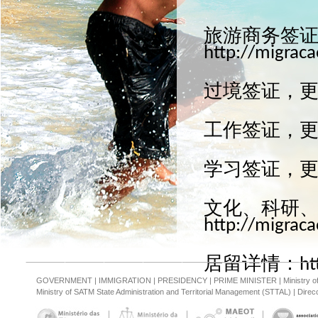
旅游商务签
http://migraca
过境签证，
工作签证，
学习签证，
文化、科研
http://migraca
居留详情：
ht
GOVERNMENT
|
IMMIGRATION
|
PRESIDENCY
|
PRIME MINISTER
|
Ministry 
Ministry of SATM State Administration and Territorial Management (STTAL)
|
Direcc