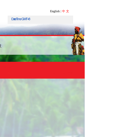
English
|
中 文
DateTime
GMT+8
汶