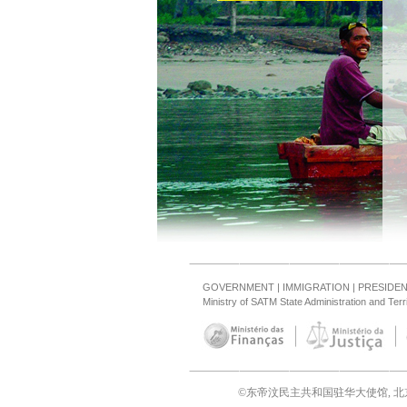
GOVERNMENT
|
IMMIGRATION
|
PRESIDE
Ministry of SATM State Administration and Ter
©东帝汶民主共和国驻华大使馆, 北京 