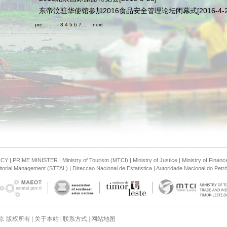
东帝汶驻华使馆参加2016食品安全管理论坛闭幕式
[2016-4-
pre
3
4
5
6
7
...
next
NCY
|
PRIME MINISTER
|
Ministry of Tourism (MTCI)
|
Ministry of Justice
|
Ministry of Financ
ritorial Management (STTAL)
|
Direccao Nacional de Estatistica
|
Autoridade Nacional do Petró
版权所有 |
关于本站
|
联系方式
|
网站地图