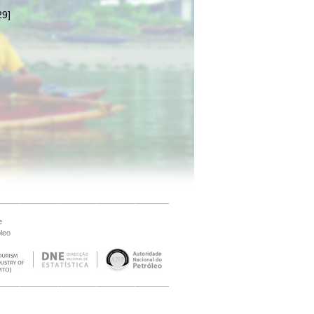
29]
e
leo