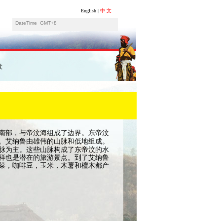
English
|
中 文
DateTime
GMT+8
汶
南部，与帝汶海组成了边界。东帝汶
。艾纳鲁由雄伟的山脉和低地组成。
脉为主。这些山脉构成了东帝汶的水
样也是潜在的旅游景点。到了艾纳鲁
菜，咖啡豆，玉米，木薯和檀木都产