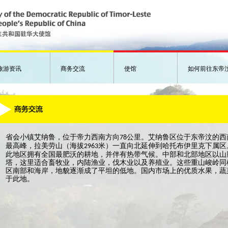
旅游资讯
商务交流
使馆
如何前往东帝
省会小镇艾纳鲁，位于帝力西南方向
公里。艾纳鲁区位于东帝汶的西
78
最高峰，拉美劳山（海拔
米）一直向北延伸到哈托布伊里克下属区
2963
此地区拥有全国最肥沃的耕地，并伴有热带气候。中部和北部地区以山
塔，这里适合畜牧业，内陆渔业，伐木业以及养殖业。这些重山峻岭同
区南部和海岸，地貌逐渐成了平坦的低地。国内市场上的优质水果，蔬
于此地。